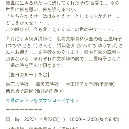
後世に生きる私たちに残してくれたその“言霊”は、今の
世界に何を思い、何を訴えるのか。
「ちちをかえせ ははをかえせ としよりをかえせ こ
どもをかえせ・・・」
この叫びが、今も聞こえてくるこの世の中で・・・。
２月に引き続き講師に、広島文学資料保全の会 土屋時子
(つちや ときこ) さんと、河口悠介 (かわぐち ゆうすけ) さ
んをお迎えし、文学碑をめぐります。碑や作家の説明を
頂きながら、それぞれの文学碑の前で、土屋時子さんに
一遍の詩を読んで頂きます。
【当日のルート予定】
峠三吉詩碑 → 原民喜詩碑 → 大田洋子文学碑(予定地) →
栗原貞子詩碑 (合計約3.2km)
今月のチラシをダウンロードする＞
ーーーーーーーー
日 時：2023年 4⽉22⽇(土) 10:00〜12:00 (集合9:45)
小雨決行 雨天予備日 4月29日(土)