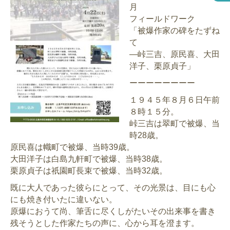
月
フィールドワーク
「被爆作家の碑をたずね
て
—峠三吉、原民喜、大田
洋子、栗原貞子」
ーーーーーーーー
１９４５年８月６日午前
８時１５分。
峠三吉は翠町で被爆、当
時28歳。
原民喜は幟町で被爆、当時39歳。
大田洋子は白島九軒町で被爆、当時38歳。
栗原貞子は祇園町長束で被爆、当時32歳。
既に大人であった彼らにとって、その光景は、目にも心
にも焼き付いたに違いない。
原爆におうて尚、筆舌に尽くしがたいその出来事を書き
残そうとした作家たちの声に、心から耳を澄ます。