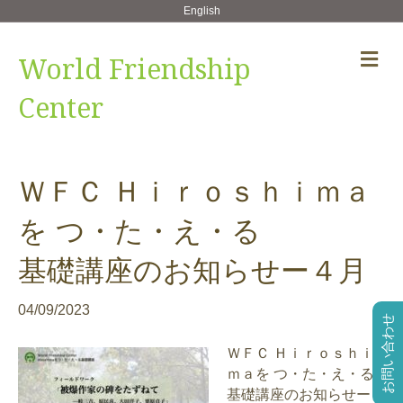
English
メ
World Friendship
ニ
ュ
Center
ー
の
設
定
ＷＦＣ Ｈｉｒｏｓｈｉｍａ
を つ・た・え・る
基礎講座のお知らせー４月
04/09/2023
お問い合わせ
ＷＦＣ Ｈｉｒｏｓｈｉ
ｍａを つ・た・え・る
基礎講座のお知らせー４