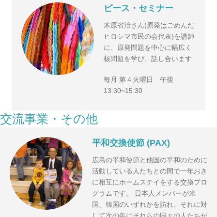
ピース・セミナー
木原省治さん(原発はごめんだ
ヒロシマ市民の会代表)を講師
に、原発問題を中心に幅広く
核問題を学び、話し合います
毎月 第４火曜日 午後
13:30~15:30
交流事業・その他
平和交換使節 (PAX)
広島の平和使節と他国の平和のために
活動している人たちとの間で一年おき
に相互にホームステイをする交換プロ
グラムです。 日本人メンバーが米
国、韓国のいずれかを訪れ、それに対
して次の年にそれらの国々の人たちが