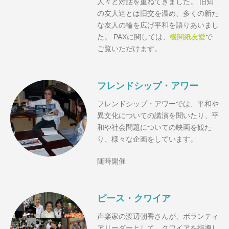
人々と対話を重ねてきました。 旧知
の友人達とは旧交を温め、多くの新た
な友人の輪を広げ平和を語りあいまし
た。 PAXに関しては、
機関紙友愛
で
ご覧いただけます。
フレンドシップ・アワー
フレンドシップ・アワーでは、
平和や
異文化についての講演を聞いたり、平
和や社会問題についての映画を観た
り、様々な企画をしています。
随時開催
ピース・クワイア
声楽家の渡辺朝香さんが、ボランティ
アリーダーとして、クワイアを指導し