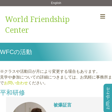
English
メ
World Friendship
Center
WFCの活動
※クラスや活動日が月により変更する場合もあります。
見学や参加についての詳細につきましては、お気軽に事務所ま
で
お問い合わせ
ください。
お問い合わせ
平和研修
被爆証言