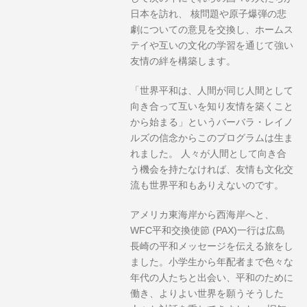
日本を訪れ、 核問題や原子爆弾の悲
劇についての意見を交換し、ホームス
テイや互いの文化の学習を通じて強い
友情の絆を構築します。
「世界平和は、人間が同じ人間として
向き合って互いを知り友情を築くこと
から始まる」というバーバラ・レイノ
ルズの信念からこのプログラムは生ま
れました。 人々が人間として向き合
う機会を持たなければ、友情も文化交
流も世界平和もありえないのです。
アメリカ東海岸から西海岸へと、
WFC平和交換使節 (PAX)一行は広島
長崎の平和メッセージを伝える旅をし
ました。小学生から年配者まで色々な
年代の人たちと出会い、平和のために
働き、よりよい世界を願うそうした