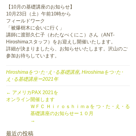
【10月の基礎講座のお知らせ】
10月23日（土）午前10時から
フィールドワーク
「被爆樹木に会いに行く」
講師に渡部久仁子（わたなべくにこ）さん（ANT-
Hiroshimaスタッフ）をお迎えし開催いたします。
詳細が決まりましたら、お知らせいたします。沢山のご
参加お待ちしています。
Hiroshimaをつ･た･え･る基礎講座
,
Hiroshimaをつ･た･
え･る基礎講座ー2021年
← アメリカPAX 2021を
オンライン開催します
ＷＦＣ Ｈｉｒｏｓｈｉｍａを つ・た・え・る
基礎講座のお知らせー１０月
→
最近の投稿