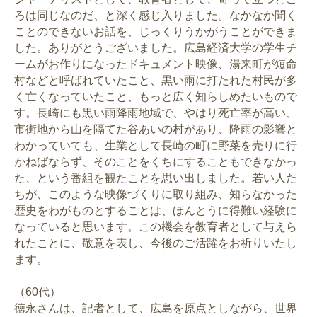
ろは同じなのだ、と深く感じ入りました。なかなか聞く
ことのできないお話を、じっくりうかがうことができま
した。ありがとうございました。広島経済大学の学生チ
ームがお作りになったドキュメント映像、湯来町が短命
村などと呼ばれていたこと、黒い雨に打たれた村民が多
く亡くなっていたこと、もっと広く知らしめたいもので
す。長崎にも黒い雨降雨地域で、やはり死亡率が高い、
市街地から山を隔てた谷あいの村があり、降雨の影響と
わかっていても、生業として長崎の町に野菜を売りに行
かねばならず、そのことをくちにすることもできなかっ
た、という番組を観たことを思い出しました。若い人た
ちが、このような映像づくりに取り組み、知らなかった
歴史をわがものとすることは、ほんとうに得難い経験に
なっていると思います。この機会を教育者として与えら
れたことに、敬意を表し、今後のご活躍をお祈りいたし
ます。
（60代）
徳永さんは、記者として、広島を原点としながら、世界