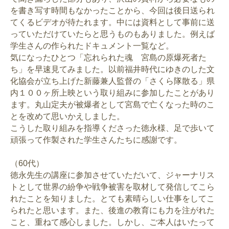
を書き写す時間もなかったことから、今回は後日送られ
てくるビデオが待たれます。中には資料として事前に送
っていただけていたらと思うものもありました。例えば
学生さんの作られたドキュメント一覧など。
気になったひとつ「忘れられた魂 宮島の原爆死者た
ち」を早速見てみました。以前福井時代にゆきのした文
化協会が立ち上げた新藤兼人監督の「さくら隊散る」県
内１００ヶ所上映という取り組みに参加したことがあり
ます。丸山定夫が被爆者として宮島で亡くなった時のこ
とを改めて思いかえしました。
こうした取り組みを指導くださった徳永様、足で歩いて
頑張って作製された学生さんたちに感謝です。
（60代）
徳永先生の講座に参加させていただいて、ジャーナリス
トとして世界の紛争や戦争被害を取材して発信してこら
れたことを知りました。とても素晴らしい仕事をしてこ
られたと思います。また、後進の教育にも力を注がれた
こと、重ねて感心しました。しかし、ご本人はいたって