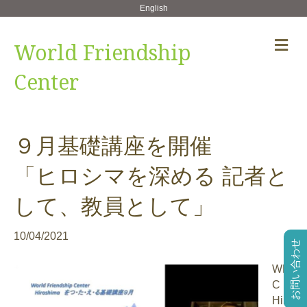
English
メ
World Friendship
ニ
ュ
Center
ー
の
設
定
９月基礎講座を開催
「ヒロシマを深める 記者と
して、教員として」
10/04/2021
お問い合わせ
WF
C
Hiro