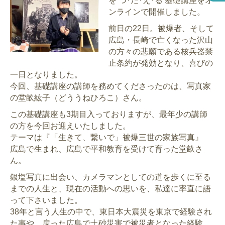
を つ･た･え･る 基礎講座をオ
ンラインで開催しました。
前日の22日。被爆者、そして
広島・長崎で亡くなった沢山
の方々の悲願である核兵器禁
止条約が発効となり、喜びの
一日となりました。
今回、基礎講座の講師を務めてくださったのは、写真家
の堂畝紘子（どううねひろこ）さん。
この基礎講座も3期目入っておりますが、最年少の講師
の方を今回お迎えいたしました。
テーマは『「生きて、繋いで」被爆三世の家族写真』
広島で生まれ、広島で平和教育を受けて育った堂畝さ
ん。
銀塩写真に出会い、カメラマンとしての道を歩くに至る
までの人生と、現在の活動への思いを、私達に率直に語
って下さいました。
38年と言う人生の中で、東日本大震災を東京で経験され
た事や、戻った広島で土砂災害で被災者となった経験