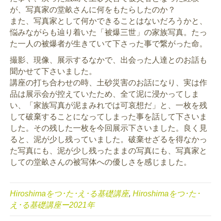
が、写真家の堂畝さんに何をもたらしたのか？
また、写真家として何かできることはないだろうかと、
悩みながらも辿り着いた「被爆三世」の家族写真。たっ
た一人の被爆者が生きていて下さった事で繋がった命。
撮影、現像、展示するなかで、出会った人達とのお話も
聞かせて下さいました。
講座の打ち合わせの時、土砂災害のお話になり、実は作
品は展示会が控えていたため、全て泥に浸かってしま
い、「家族写真が泥まみれでは可哀想だ」と、一枚を残
して破棄することになってしまった事を話して下さいま
した。その残した一枚を今回展示下さいました。良く見
ると、泥が少し残っていました。破棄せざるを得なかっ
た写真にも、泥が少し残ったままの写真にも、写真家と
しての堂畝さんの被写体への優しさを感じました。
Hiroshimaをつ･た･え･る基礎講座
,
Hiroshimaをつ･た･
え･る基礎講座ー2021年