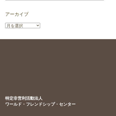
テ
ゴ
アーカイブ
リ
ー
ア
ー
カ
イ
ブ
特定非営利活動法人
ワールド・フレンドシップ・センター