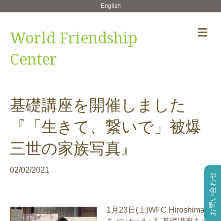
English
メ
World Friendship
ニ
ュ
Center
ー
の
設
定
基礎講座を開催しました
『「生きて、繋いで」被爆
三世の家族写真』
02/02/2021
お問い合わせ
1月23日(土)WFC Hiroshima