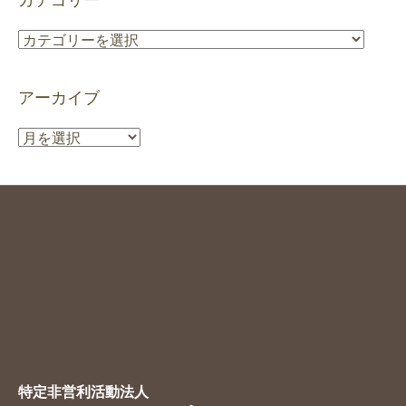
カテゴリー
カ
テ
ゴ
アーカイブ
リ
ー
ア
ー
カ
イ
ブ
特定非営利活動法人