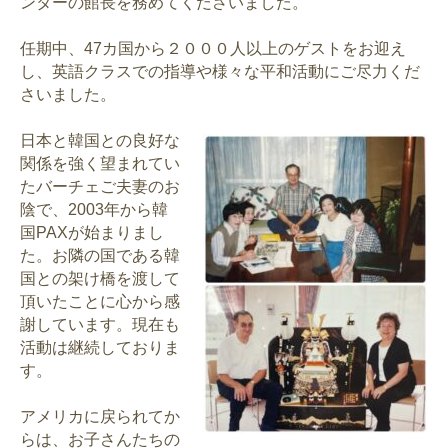
ンターの館長を務めてくださいました。
任期中、47カ国から２０００人以上のゲストをお迎え
し、英語クラスでの指導や様々な平和活動にご尽力くだ
さいました。
日本と韓国との良好な
関係を強く望まれてい
たバーチェご夫妻のお
陰で、2003年から韓
国PAXが始まりまし
た。お隣の国である韓
国との架け橋を渡して
頂いたことに心から感
謝しています。現在も
活動は継続しておりま
す。
アメリカに戻られてか
らは、お子さんたちの