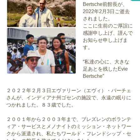
Bertsche前館長が、
2022年2月3日ご逝去
されました。
ここに生前のご厚誼に
感謝申し上げ、謹んで
お知らせ申し上げま
す。
“私達の心に、大きな
足あとを残したEvie
Bertsche”
２０２２年２月３日エヴァリーン（エヴィ）・バーチェ
さんが、インディアナ州ゴセンの施設で、永遠の眠りに
つかれました。８３歳でした。
２００１年から２００３年まで、ブレズレンのボランテ
ィア・サービスとメノナイトのミッション・ネットワー
クから派遣され、私たちワールド・フレンドシップ・セ