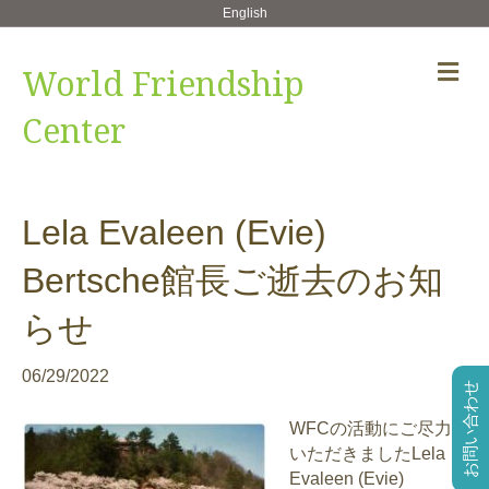
English
メ
World Friendship
ニ
ュ
Center
ー
の
設
定
Lela Evaleen (Evie)
Bertsche館長ご逝去のお知
らせ
06/29/2022
お問い合わせ
WFCの活動にご尽力
いただきましたLela
Evaleen (Evie)