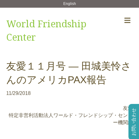
English
メ
World Friendship
ニ
ュ
Center
ー
の
設
定
友愛１１月号 — 田城美怜さ
んのアメリカPAX報告
11/29/2018
友愛
お問い合わせ
特定非営利活動法人ワールド・フレンドシップ・センタ
ー機関紙