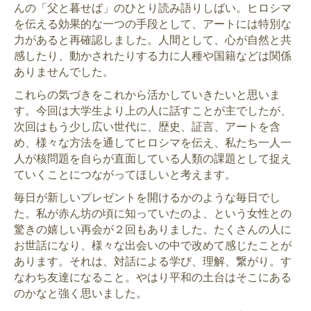
んの「父と暮せば」のひとり読み語りしばい。ヒロシマ
を伝える効果的な一つの手段として、アートには特別な
力があると再確認しました。人間として、心が自然と共
感したり、動かされたりする力に人種や国籍などは関係
ありませんでした。
これらの気づきをこれから活かしていきたいと思いま
す。今回は大学生より上の人に話すことが主でしたが、
次回はもう少し広い世代に、歴史、証言、アートを含
め、様々な方法を通してヒロシマを伝え、私たち一人一
人が核問題を自らが直面している人類の課題として捉え
ていくことにつながってほしいと考えます。
毎日が新しいプレゼントを開けるかのような毎日でし
た。私が赤ん坊の頃に知っていたのよ、という女性との
驚きの嬉しい再会が２回もありました。たくさんの人に
お世話になり、様々な出会いの中で改めて感じたことが
あります。それは、対話による学び、理解、繋がり。す
なわち友達になること。やはり平和の土台はそこにある
のかなと強く思いました。