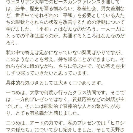
ウェスリアン大学でのピースカンファレンスを通して
は、紛争、歴史を遡る憎み合い、格差社会、男女差別な
ど、世界中でそれぞれの「平和」を必要としている人た
ちの現状とそれらの状況を改善するための活動について
学びました。「平和」とはなんなのだろう。一人一人に
とっての平和は違うのか。共通するところはなんなのだ
ろう。
私の中で答えは定かになっていない疑問ばかりですが、
このようなことを考え、持ち帰ることができました。そ
れらを心に留めながら、さらに学ぶ中で、その答えを少
しずつ探っていきたいと思っています。
具体的な気づきとしては大きく二つあります。
一つめは、大学で何度か行ったクラス訪問です。そこで
は、一方的プレゼンではなく、質疑応答などの対話が主
でした。そこには能動的で直接的な人との繋がりがあ
り、とても有意義だと感じました。
二つめは、アートの力です。私のプレゼンでは「ヒロシ
マの孫たち」について少し紹介しました。そして天野さ