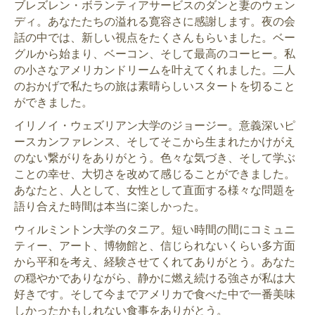
ブレズレン・ボランティアサービスのダンと妻のウェン
ディ。あなたたちの溢れる寛容さに感謝します。夜の会
話の中では、新しい視点をたくさんもらいました。ベー
グルから始まり、ベーコン、そして最高のコーヒー。私
の小さなアメリカンドリームを叶えてくれました。二人
のおかげで私たちの旅は素晴らしいスタートを切ること
ができました。
イリノイ・ウェズリアン大学のジョージー。意義深いピ
ースカンファレンス、そしてそこから生まれたかけがえ
のない繋がりをありがとう。色々な気づき、そして学ぶ
ことの幸せ、大切さを改めて感じることができました。
あなたと、人として、女性として直面する様々な問題を
語り合えた時間は本当に楽しかった。
ウィルミントン大学のタニア。短い時間の間にコミュニ
ティー、アート、博物館と、信じられないくらい多方面
から平和を考え、経験させてくれてありがとう。あなた
の穏やかでありながら、静かに燃え続ける強さが私は大
好きです。そして今までアメリカで食べた中で一番美味
しかったかもしれない食事をありがとう。