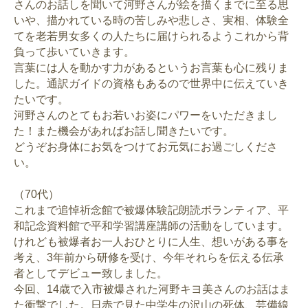
さんのお話しを聞いて河野さんが絵を描くまでに至る思
いや、描かれている時の苦しみや悲しさ、実相、体験全
てを老若男女多くの人たちに届けられるようこれから背
負って歩いていきます。
言葉には人を動かす力があるというお言葉も心に残りま
した。通訳ガイドの資格もあるので世界中に伝えていき
たいです。
河野さんのとてもお若いお姿にパワーをいただきまし
た！また機会があればお話し聞きたいです。
どうぞお身体にお気をつけてお元気にお過ごしくださ
い。
（70代）
これまで追悼祈念館で被爆体験記朗読ボランティア、平
和記念資料館で平和学習講座講師の活動をしています。
けれども被爆者お一人おひとりに人生、想いがある事を
考え、3年前から研修を受け、今年それらを伝える伝承
者としてデビュー致しました。
今回、14歳で入市被爆された河野キヨ美さんのお話はま
た衝撃でした。日赤で見た中学生の沢山の死体、芸備線