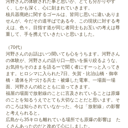
河野さんの体験された事と思いが、とても分かりやす
く、しかも深く、心に刻まれていきます。
核兵器廃絶に関するゴールは、皆同じ思いに違いありま
せんが、今だその道半ばである今、この現状に対する考
えは、色々。目指す道が同じ者同士もお互いの考えは尊
重して、手を携えていきたいと思いました。
（70代）
河野さんのお話はいつ聞いても心をうちます。河野さん
の体験が、河野さんの語り口―想いを振り絞るような、
お気持ちそのままを語るーで聞く者にすーっと入ってき
ます。ヒロシマに入られた7日、矢賀・比治山橋・御幸
橋・遺体を片づける兵士・被爆した電車、一場面一場
面、河野さんの絵とともに迫ってきます。
福屋の場面で放射線のことに言及されていることは原爆
のことを知るうえでとても大切なことだと思います。そ
のころは知らされていなかった、今は「放射線」の影響
と考えられると。
広島から35キロも離れている場所でも原爆の影響は た
くさんあったのだと改めて心にしました。