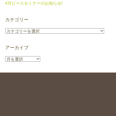
4月ピースセミナーのお知らせ/
カテゴリー
カ
テ
ゴ
アーカイブ
リ
ー
ア
ー
カ
イ
ブ