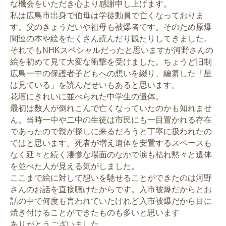
な機会をいただき心より感謝申し上げます。
私は広島市出身で伯母は学徒動員で亡くなっておりま
す。父のきょうだいや祖母も被爆者です。そのため原爆
関連の本や絵をたくさん読んだり観たりしてきました。
それでもNHKスペシャルだったと思いますが河野さんの
絵を初めて見て大変な衝撃を受けました。ちょうど旧制
広島一中の保護者子どもへの想いを綴り、編纂した「星
は見ている」を読んだせいもあると思います。
花壇にきれいに並べられた中学生の遺体。
最初は数人が倒れこんで亡くなっていたのかも知れませ
ん。当時一中や二中の生徒は市民にも一目置かれる存在
であったので親が探しに来るだろうと丁寧に扱われたの
ではと思います。死者が増え遺体を安置するスペースも
なく延々と続く凄惨な場面のなかで涙も枯れ黙々と遺体
を並べた人が見える気がしました。
ここまで絵に対して想いを馳せることができたのは河野
さんのお話を直接聴けたからです。入市被爆だからとお
話の中で何度も言われていたけれど入市被爆だから目に
焼き付けることができたものも多いと思います
ありがとうございました