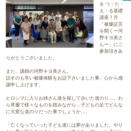
を つ・た・
え・る基礎
講座７月
「被爆証言
を聞くー河
野キヨ美さ
んー」にご
参加頂きあ
りがとうございました。
また、講師の河野キヨ美さん。
話すのも辛い被爆体験をお話下さいました事、心から感
謝申し上げます。
ヒロシマに入りお姉さん達を探して歩いた道のり…。わ
ら草履で様々なものを踏みながら…子どもの足でどんな
に大変な道のりだった事でしょうか…。
「亡くなっていった子ども達には夢がありました。やり