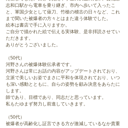
志和口駅から電車を乗り継ぎ、市内へ歩いて入ったこ
と、軍国少女として薙刀、竹槍の稽古の日々など、これ
まで聞いた被爆者の方々とはまた違う体験でした。
絵本は書店で手に入りますか。
ご自分で描かれた絵で伝える実体験、是非拝読させてい
ただきます。
ありがとうございました。
（50代）
河野さんの被爆体験伝承者です。
河野さんは常にお話の内容がアップデートされており、
立派で美しいお姿でまさに平和を体現されており、いつ
も深い感動とともに、自らの姿勢を顧み決意をあらたに
します。
師であり、目標であり、同志だと思っています。
私もたゆまず努力し前進していきます。
（50代）
被爆者が高齢化し証言できる方が激減しているなか貴重