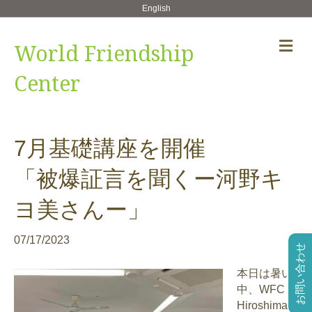
English
メ
World Friendship
ニ
ュ
Center
ー
の
設
定
7月基礎講座を開催
「被爆証言を聞くー河野キ
ヨ美さんー」
07/17/2023
お問い合わせ
本日は暑い
中、WFC
Hiroshima