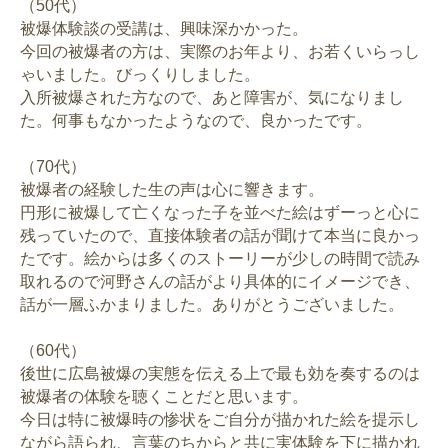
（50代）
被爆体験談の受講は、興味深かかった。
今回の被爆者の方は、実際のお年より、お若くいらっし
ゃいました。びっくりしました。
入所被爆された方なので、あと障害が、気になりまし
た。何事もなかったようなので、良かったです。
（70代）
被爆者の経験した生の声は心に響きます。
円形に被爆して亡くなった子を並べた絵はずーっと心に
残っていたので、直接体験者の話が聞けて本当に良かっ
たです。絵からは多くのストーリーが少しの時間で読み
取れるので河野さんの話がより具体的にイメージでき、
話が一層ふかまりました。ありがとうございました。
（60代）
後世に広島被爆の実態を伝える上で最も効を奏するのは
被爆者の体験を聴くことだと思います。
今日は特に被爆時の惨状をご自分が描かれた絵を提示し
ながら語られ、言葉のちからと共に実体験を下に描かれ