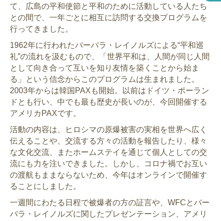
て、広島の平和使節と平和のために活動している人たち
との間で、一年ごとに相互に訪問する交換プログラムを
行ってきました。
1962年に行われたバーバラ・レイノルズによる“平和巡
礼”の流れを汲むもので、「世界平和は、人間が同じ人間
として向き合って互いを知り友情を築くことから始ま
る」という信念からこのプログラムは生まれました。
2003年からは韓国PAXも開始。以前はドイツ・ポーラン
ドとも行い、中でも最も歴史が長いのが、今回開催する
アメリカPAXです。
活動の内容は、ヒロシマの原爆被害の実相を世界へ広く
伝えることや、交流する方々の活動を報告したり、様々
な文化交流、またホームステイを通じて個人としての交
流にも力を注いできました。しかし、コロナ禍でお互い
の渡航もままならないため、今年はオンラインで開催す
ることにしました。
一週間にわたる日程で被爆者の方の証言や、WFCとバー
バラ・レイノルズに関したプレゼンテーション、アメリ