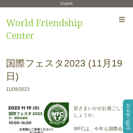
English
メ
World Friendship
ニ
ュ
Center
ー
の
設
定
国際フェスタ2023 (11月19
日)
11/09/2023
お問い合わせ
皆さまいかがお過ごしで
しょうか。
WFCは、今年も国際会