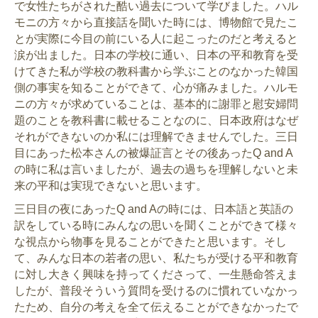
で女性たちがされた酷い過去について学びました。ハル
モニの方々から直接話を聞いた時には、博物館で見たこ
とが実際に今目の前にいる人に起こったのだと考えると
涙が出ました。日本の学校に通い、日本の平和教育を受
けてきた私が学校の教科書から学ぶことのなかった韓国
側の事実を知ることができて、心が痛みました。ハルモ
ニの方々が求めていることは、基本的に謝罪と慰安婦問
題のことを教科書に載せることなのに、日本政府はなぜ
それができないのか私には理解できませんでした。三日
目にあった松本さんの被爆証言とその後あったQ and A
の時に私は言いましたが、過去の過ちを理解しないと未
来の平和は実現できないと思います。
三日目の夜にあったQ and Aの時には、日本語と英語の
訳をしている時にみんなの思いを聞くことができて様々
な視点から物事を見ることができたと思います。そし
て、みんな日本の若者の思い、私たちが受ける平和教育
に対し大きく興味を持ってくださって、一生懸命答えま
したが、普段そういう質問を受けるのに慣れていなかっ
たため、自分の考えを全て伝えることができなかったで