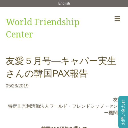
English
メ
World Friendship
ニ
ュ
Center
ー
の
設
定
友愛５月号—キャパー実生
さんの韓国PAX報告
05/23/2019
友愛
お問い合わせ
特定非営利活動法人ワールド・フレンドシップ・センタ
ー機関紙