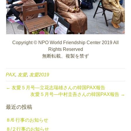
Copyright © NPO World Friendship Center 2019 All
Rights Reserved
無断転載、複製を禁ず
PAX
,
友愛
,
友愛2019
← 友愛５月号—立花志瑞雄さんの韓国PAX報告
友愛５月号—中村圭吾さんの韓国PAX報告 →
最近の投稿
８/6 行事のお知らせ
８/２行事のお知らせ