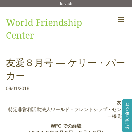
English
メ
World Friendship
ニ
ュ
Center
ー
の
設
定
友愛８月号 — ケリー・パー
カー
09/01/2018
友愛
お問い合わせ
特定非営利活動法人ワールド・フレンドシップ・センタ
ー機関紙
WFC での経験