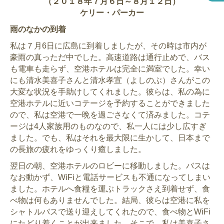
（２０１８年７月６日～８月１２日）
ケリー・パーカー
雨のなかの到着
私は７月6日に広島に到着しましたが、その時は市内が
豪雨の真っただ中でした。高速道路は通行止めで、バス
も電車も走らず、空港ホテルは完全に満室でした。幸い
にも清水美喜子さんと清水孝宣（よしのぶ）さんがこの
大変な状況を手助けしてくれました。彼らは、私の為に
空港ホテルに近いコテージを予約することができました
ので、私は空港で一晩を過ごさなくて済みました。コテ
ージは4人家族用のものなので、私一人には少し広すぎ
ました。でも、私はそれを最大限に生かして、日本まで
の長旅の疲れをゆっくり癒しました。
翌日の朝、空港ホテルのロビーに移動しました。バスは
なお動かず、WiFiと電話サービスも不通になってしまい
ました。ホテルへ食糧を運ぶトラックさえ到着せず、食
べ物は何もありませんでした。結局、彼らは空港に私を
シャトルバスで送り迎えしてくれたので、食べ物とWiFi
にたどり着くことが出来ました。そこで、私は美喜子さ